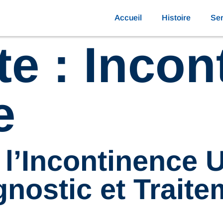
Accueil
Histoire
Ser
te :
Incon
e
’Incontinence Ur
nostic et Trait