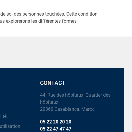
me de soi des personnes touchées. Cette condition
nous explorerons les différentes formes
CONTACT
44, Rue des hôpitaux, Quartier des
hôpitaux
20360 Casablanca, Maroc
lité
05 22 20 20 20
utilisation
05 22 47 47 47