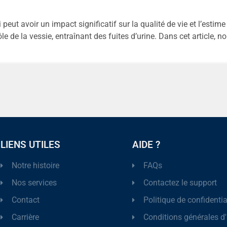
 peut avoir un impact significatif sur la qualité de vie et l’esti
le de la vessie, entraînant des fuites d’urine. Dans cet article, 
LIENS UTILES
AIDE ?
Notre histoire
FAQs
Nos services
Contactez le support
Contact
Politique de confidentia
Carrière
Conditions générales d'