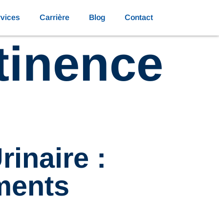
vices
Carrière
Blog
Contact
tinence
inaire :
ements